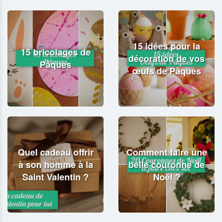
15 idées pour la
15 bricolages de
décoration de vos
Pâques
œufs de Pâques
Quel cadeau offrir
Comment faire une
à son homme à la
belle couronne de
Saint Valentin ?
Noël ?