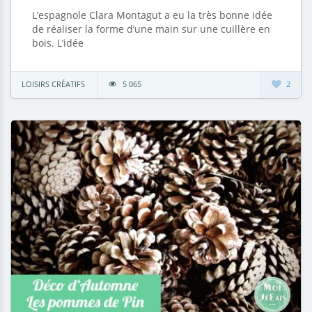
L’espagnole Clara Montagut a eu la très bonne idée
de réaliser la forme d’une main sur une cuillère en
bois. L’idée
LOISIRS CRÉATIFS
5 065
2